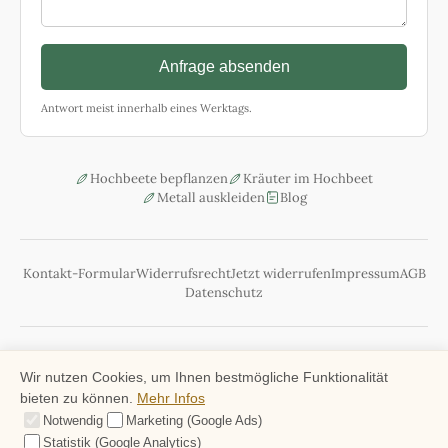
Anfrage absenden
Antwort meist innerhalb eines Werktags.
Hochbeete bepflanzen
Kräuter im Hochbeet
Metall auskleiden
Blog
Kontakt-Formular
Widerrufsrecht
Jetzt widerrufen
Impressum
AGB
Datenschutz
Kostenloser Versand DE-weit
Handgemacht
Kauf auf Rechnung
Wir nutzen Cookies, um Ihnen bestmögliche Funktionalität
bieten zu können.
Mehr Infos
Versandkosten Übersicht Ausland
Notwendig
Marketing (Google Ads)
Statistik (Google Analytics)