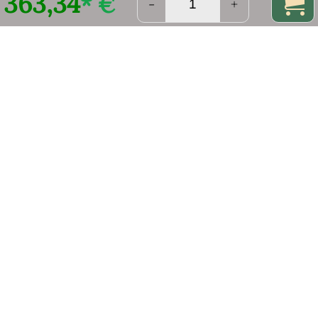
363,34
* €
-
+
können.
Mehr Infos
Materialstärke: 3 mm
schnell montiert
Wetterfester Cortenstahl
modulares System
in Deutschland gefertigt
flexible Größenwahl