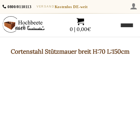
0800/0110113
Kostenlos
DE-weit
VERSAND
0 | 0,00€
Cortenstahl
Stützmauer breit H:70 L:150cm