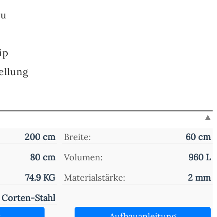
au
ip
ellung
200 cm
Breite:
60 cm
80 cm
Volumen:
960 L
74.9 KG
Materialstärke:
2 mm
Corten-Stahl
t
Aufbauanleitung