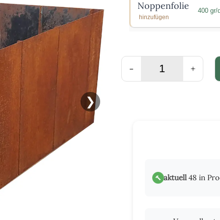
Noppenfolie
400 gr
hinzufügen
-
+
❯
aktuell
48 in Pr
🔨