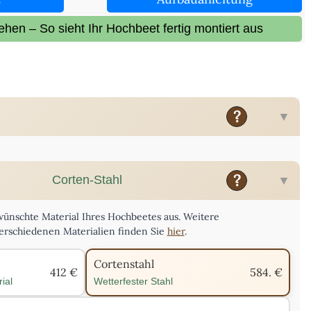
ehen – So sieht Ihr Hochbeet fertig montiert aus
?
nschte Länge,Breite und Höhe Ihres Hochbeetes in cm an.
?
Corten-Stahl
Breite:
Höhe:
wünschte Material Ihres Hochbeetes aus. Weitere
erschiedenen Materialien finden Sie
hier
.
Cortenstahl
412 €
584. €
Welche Höhe ist die Richtige?
.
ial
Wetterfester Stahl