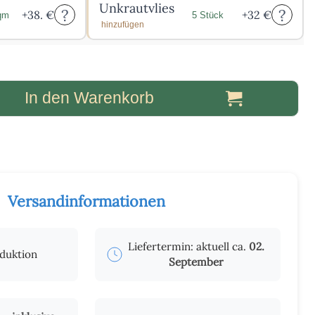
Unkrautvlies
?
?
+
38.
€
+
32
€
/qm
5 Stück
hinzufügen
In den Warenkorb
Versandinformationen
Liefertermin: aktuell ca.
02.
oduktion
September