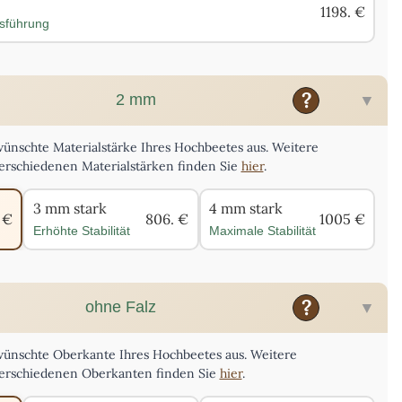
neue Maße übernehmen
1198. €
usführung
?
2 mm
wünschte Materialstärke Ihres Hochbeetes aus. Weitere
erschiedenen Materialstärken finden Sie
hier
.
3 mm stark
4 mm stark
 €
806. €
1005 €
Erhöhte Stabilität
Maximale Stabilität
?
ohne Falz
ewünschte Oberkante Ihres Hochbeetes aus. Weitere
verschiedenen Oberkanten finden Sie
hier
.