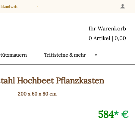
chlandweit
Ihr Warenkorb
0 Artikel | 0,00
Stützmauern
Trittsteine & mehr
▼
tahl
Hochbeet Pflanzkasten
200 x 60 x 80 cm
584
* €