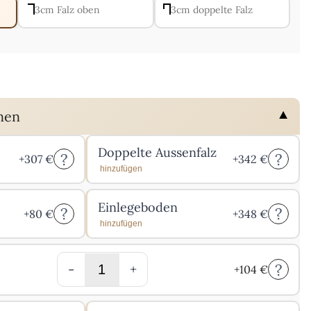
3cm Falz oben
3cm doppelte Falz
nen
Doppelte Aussenfalz
?
?
+
307
€
+
342
€
hinzufügen
Einlegeboden
?
?
+
80
€
+
348
€
hinzufügen
?
-
+
+
104
€