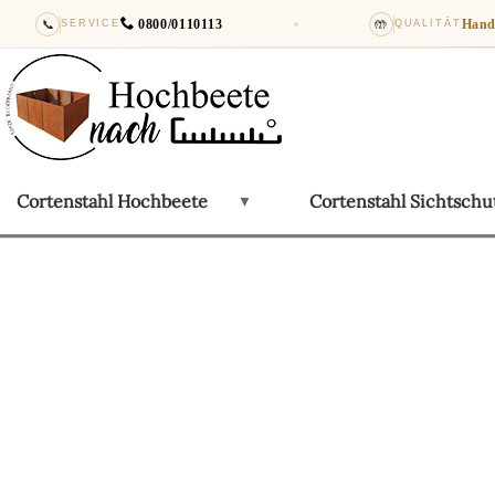
📞
0800/0110113
🤲
Hand
SERVICE
QUALITÄT
Cortenstahl Hochbeete
Cortenstahl Sichtsch
▼