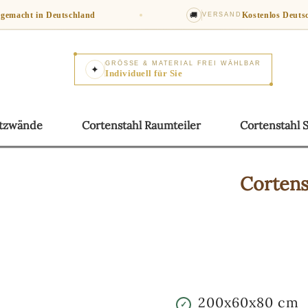
gemacht in Deutschland
🚚
Kostenlos
Deuts
VERSAND
GRÖSSE & MATERIAL FREI WÄHLBAR
✦
Individuell für Sie
utzwände
Cortenstahl
Raumteiler
Cortenstahl
Cortens
200x60x80
cm