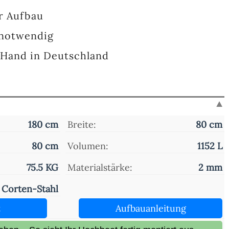
r Aufbau
 notwendig
n Hand in Deutschland
180 cm
Breite:
80 cm
80 cm
Volumen:
1152 L
75.5 KG
Materialstärke:
2 mm
Corten-Stahl
t
Aufbauanleitung