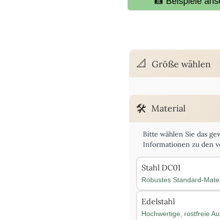
📸 Beispiele ans
Größe wählen
Bitte geben Sie die gewü
Material
Länge:
Bitte wählen Sie das ge
Informationen zu den v
Stahl DC01
Robustes Standard-Mater
Edelstahl
Hochwertige, rostfreie A