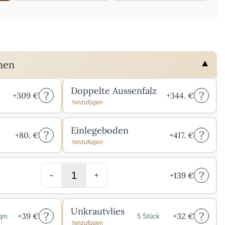
nen
Doppelte Aussenfalz
?
?
+
309
€
+
344.
€
hinzufügen
Einlegeboden
?
?
+
80.
€
+
417.
€
hinzufügen
?
-
+
+
139
€
Unkrautvlies
?
?
+
39
€
+
32
€
/qm
5 Stück
hinzufügen