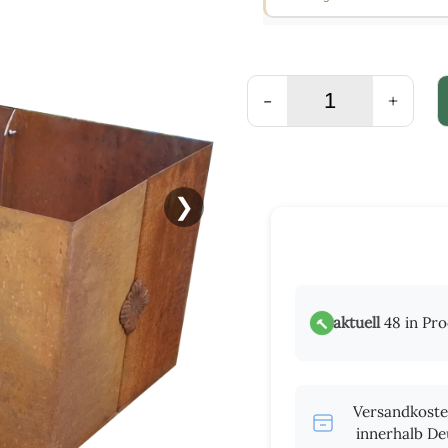
-
+
❯
aktuell
48 in Pr
🔨
Versandkost
innerhalb De