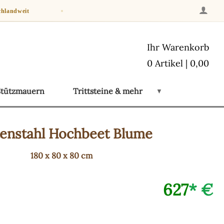
chlandweit
Ihr Warenkorb
0 Artikel | 0,00
Stützmauern
Trittsteine & mehr
▼
enstahl
Hochbeet Blume
180 x 80 x 80 cm
627
* €