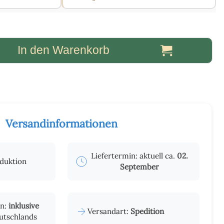
In den Warenkorb
Versandinformationen
Liefertermin: aktuell ca.
02.
oduktion
September
en:
inklusive
Versandart:
Spedition
utschlands