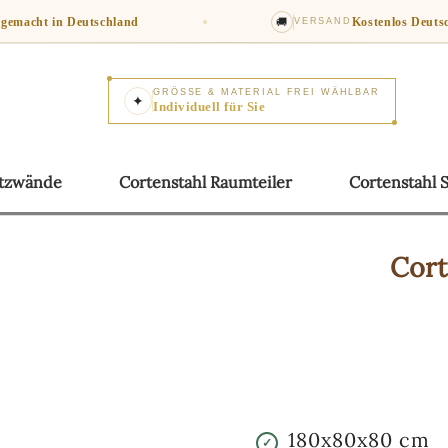
gemacht in Deutschland
🚚
Kostenlos
Deuts
VERSAND
GRÖSSE & MATERIAL FREI WÄHLBAR
✦
Individuell für Sie
utzwände
Cortenstahl
Raumteiler
Cortenstahl
Cort
180x80x80
cm