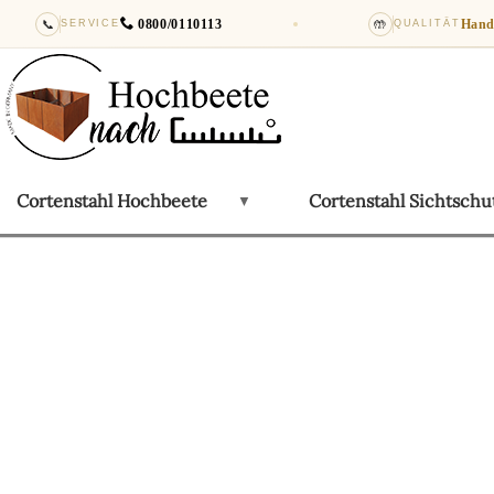
📞
0800/0110113
🤲
Hand
SERVICE
QUALITÄT
Cortenstahl Hochbeete
Cortenstahl Sichtsch
▼